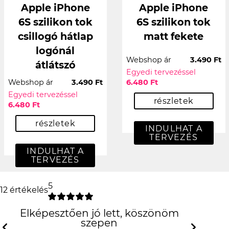
Apple iPhone
Apple iPhone
6S szilikon tok
6S szilikon tok
csillogó hátlap
matt fekete
logónál
Webshop ár
3.490 Ft
átlátszó
Egyedi tervezéssel
Webshop ár
3.490 Ft
6.480 Ft
Egyedi tervezéssel
részletek
6.480 Ft
részletek
INDULHAT A
TERVEZÉS
INDULHAT A
TERVEZÉS
5
12 értékelés
Elképesztően jó lett, köszönöm szepen