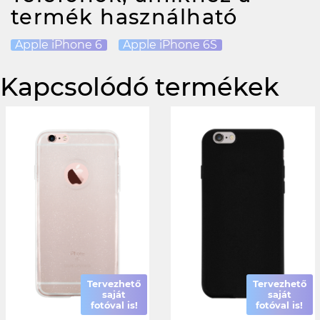
termék használható
Apple iPhone 6
Apple iPhone 6S
Kapcsolódó termékek
Tervezhető
Tervezhető
saját
saját
fotóval is!
fotóval is!