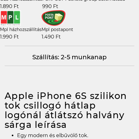
1.890 Ft
990 Ft
Mpl házhozszállítás
Mpl postapont
1.990 Ft
1.490 Ft
Szállítás: 2-5 munkanap
Apple iPhone 6S szilikon
tok csillogó hátlap
logónál átlátszó halvány
sárga
leírása
Egy modern és elbűvölő tok.