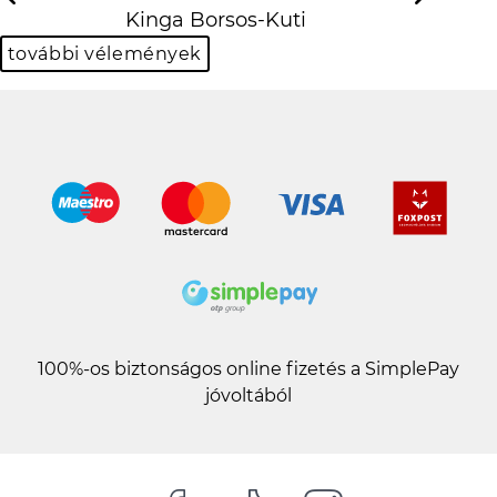
Kinga Borsos-Kuti
Previous
N
további vélemények
100%-os biztonságos online fizetés a SimplePay
jóvoltából