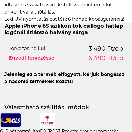
Általános szavatossági kötelességeinken felül
önként vállalt jótállás:
Led UV nyomtatás esetén: 6 hónap kopásgarancia!
Apple iPhone 6S szilikon tok csillogó hátlap
logónál átlátszó halvány sárga
3.490 Ft/db
Tervezés nélkül
6.480 Ft/db
Egyedi tervezéssel
Jelenleg ez a termék elfogyott, kérjük böngéssz
a hasonló termékek között!
Választható szállítási módok
GLS házhozszállítás
FOXPOST-Packeta group automatába