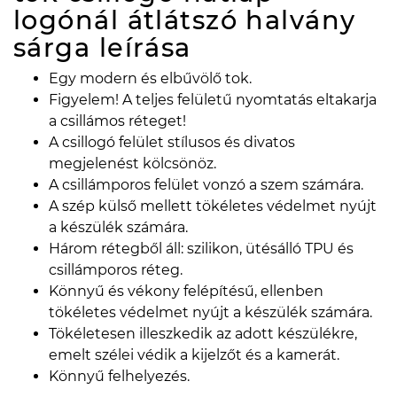
logónál átlátszó halvány
sárga
leírása
Egy modern és elbűvölő tok.
Figyelem! A teljes felületű nyomtatás eltakarja
a csillámos réteget!
A csillogó felület stílusos és divatos
megjelenést kölcsönöz.
A csillámporos felület vonzó a szem számára.
A szép külső mellett tökéletes védelmet nyújt
a készülék számára.
Három rétegből áll: szilikon, ütésálló TPU és
csillámporos réteg.
Könnyű és vékony felépítésű, ellenben
tökéletes védelmet nyújt a készülék számára.
Tökéletesen illeszkedik az adott készülékre,
emelt szélei védik a kijelzőt és a kamerát.
Könnyű felhelyezés.