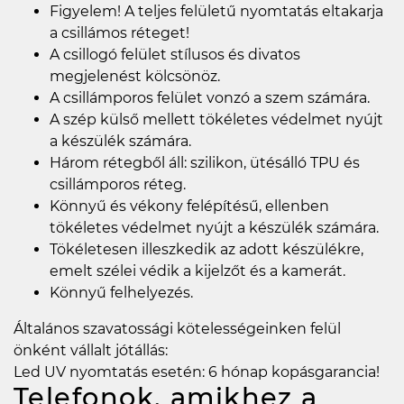
Figyelem! A teljes felületű nyomtatás eltakarja
a csillámos réteget!
A csillogó felület stílusos és divatos
megjelenést kölcsönöz.
A csillámporos felület vonzó a szem számára.
A szép külső mellett tökéletes védelmet nyújt
a készülék számára.
Három rétegből áll: szilikon, ütésálló TPU és
csillámporos réteg.
Könnyű és vékony felépítésű, ellenben
tökéletes védelmet nyújt a készülék számára.
Tökéletesen illeszkedik az adott készülékre,
emelt szélei védik a kijelzőt és a kamerát.
Könnyű felhelyezés.
Általános szavatossági kötelességeinken felül
önként vállalt jótállás:
Led UV nyomtatás esetén: 6 hónap kopásgarancia!
Telefonok, amikhez a