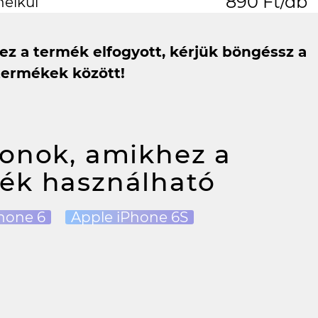
890 Ft/db
nélkül
 ez a termék elfogyott, kérjük böngéssz a
termékek között!
fonok, amikhez a
ék használható
hone 6
Apple iPhone 6S