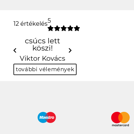
5
12 értékelés
csúcs lett
köszi!
Previous
Next
Viktor Kovács
további vélemények