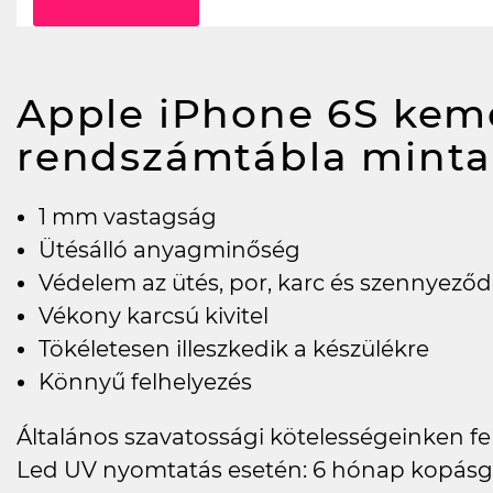
Apple iPhone 6S kem
rendszámtábla minta
1 mm vastagság
Ütésálló anyagminőség
Védelem az ütés, por, karc és szennyeződ
Vékony karcsú kivitel
Tökéletesen illeszkedik a készülékre
Könnyű felhelyezés
Általános szavatossági kötelességeinken felü
Led UV nyomtatás esetén: 6 hónap kopásg