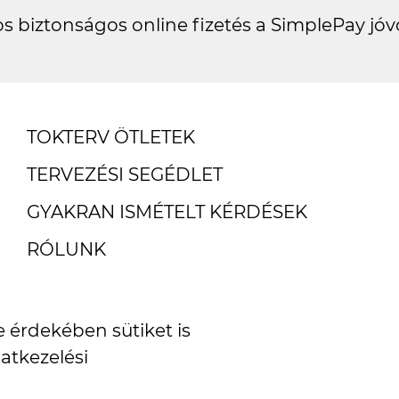
s biztonságos online fizetés a SimplePay jóv
TOKTERV ÖTLETEK
TERVEZÉSI SEGÉDLET
GYAKRAN ISMÉTELT KÉRDÉSEK
RÓLUNK
ÜGYFÉLSZOLGÁLAT
SZÁLLÍTÁSI ÉS FIZETÉSI INFORMÁCIÓK
 érdekében sütiket is
atkezelési
MIÉRT VÁLASSZ MINKET?