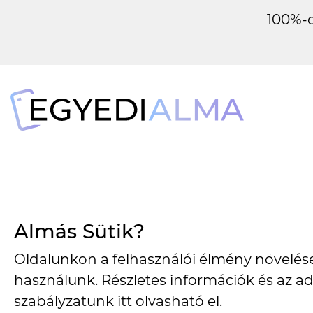
100%-o
Almás Sütik?
1134 Budapest, Angyalföldi út 25.
Oldalunkon a felhasználói élmény növelése
használunk. Részletes információk és az ad
info@egyedialma.hu
szabályzatunk
itt
olvasható el.