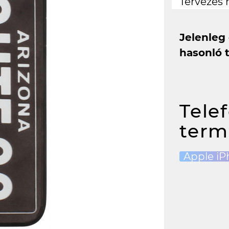
Tervezés 
Jelenleg
hasonló 
Tele
term
Apple iP