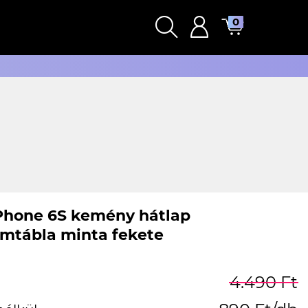
0
Phone 6S kemény hátlap
mtábla minta fekete
4.490 Ft