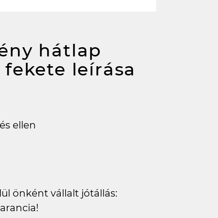
ény hátlap
 fekete
leírása
és ellen
l önként vállalt jótállás:
arancia!