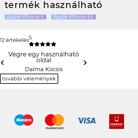
termék használható
Apple iPhone 6
Apple iPhone 6S
5
12 értékelés
Végre egy használható oldal
Previous
N
Dalma Kocsis
további vélemények