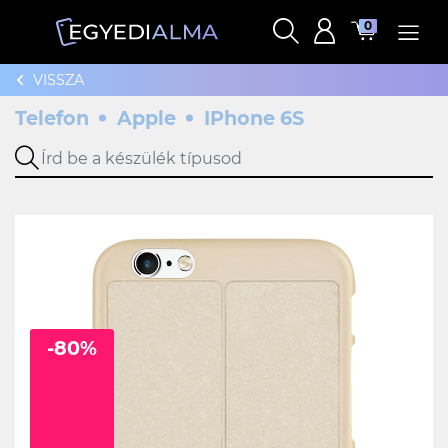
0
VISSZA
Telefon
Apple
IPhone 6S
-80%