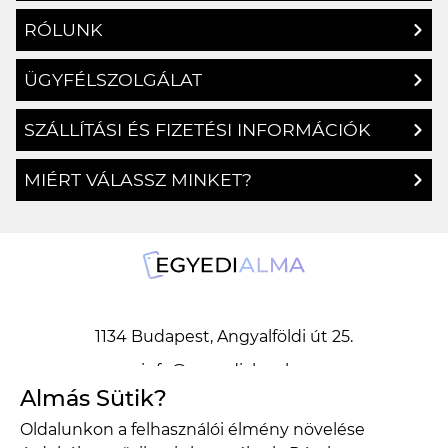
RÓLUNK
ÜGYFÉLSZOLGÁLAT
SZÁLLÍTÁSI ÉS FIZETÉSI INFORMÁCIÓK
MIÉRT VÁLASSZ MINKET?
1134 Budapest, Angyalföldi út 25.
info@egyedialma.hu
Almás Sütik?
Oldalunkon a felhasználói élmény növelése
1134 Budapest, Angyalföldi út 25.