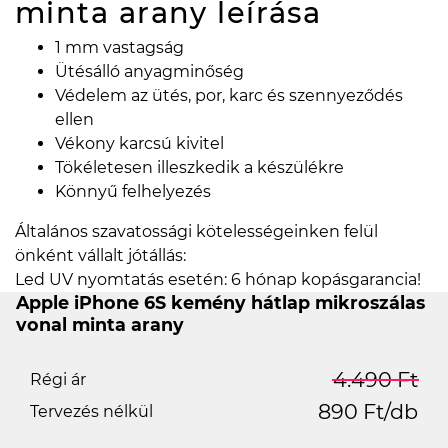
minta arany
leírása
1 mm vastagság
Ütésálló anyagminőség
Védelem az ütés, por, karc és szennyeződés
ellen
Vékony karcsú kivitel
Tökéletesen illeszkedik a készülékre
Könnyű felhelyezés
Általános szavatossági kötelességeinken felül
önként vállalt jótállás:
Led UV nyomtatás esetén: 6 hónap kopásgarancia!
Apple iPhone 6S kemény hátlap mikroszálas
vonal minta arany
4.490 Ft
Régi ár
890 Ft/db
Tervezés nélkül