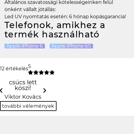
Általános szavatossági kötelességeinken felül
önként vállalt jótállás:
Led UV nyomtatás esetén: 6 hónap kopásgarancia!
Telefonok, amikhez a
termék használható
Apple iPhone 6
Apple iPhone 6S
5
12 értékelés
csúcs lett
köszi!
Previous
Next
Viktor Kovács
további vélemények