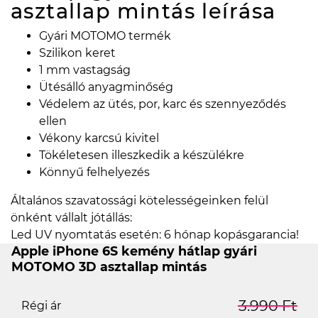
asztallap mintás
leírása
Gyári MOTOMO termék
Szilikon keret
1 mm vastagság
Ütésálló anyagminőség
Védelem az ütés, por, karc és szennyeződés
ellen
Vékony karcsú kivitel
Tökéletesen illeszkedik a készülékre
Könnyű felhelyezés
Általános szavatossági kötelességeinken felül
önként vállalt jótállás:
Led UV nyomtatás esetén: 6 hónap kopásgarancia!
Apple iPhone 6S kemény hátlap gyári
MOTOMO 3D asztallap mintás
3.990 Ft
Régi ár