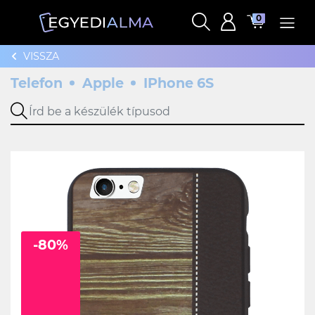
0
VISSZA
Telefon
Apple
IPhone 6S
-80%