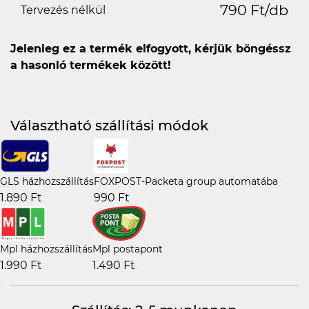
790 Ft/db
Tervezés nélkül
Jelenleg ez a termék elfogyott, kérjük böngéssz
a hasonló termékek között!
Választható szállítási módok
GLS házhozszállítás
FOXPOST-Packeta group automatába
1.890 Ft
990 Ft
Mpl házhozszállítás
Mpl postapont
1.990 Ft
1.490 Ft