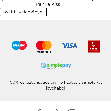
Previous
N
Panka Kiss
további vélemények
100%-os biztonságos online fizetés a SimplePay
jóvoltából