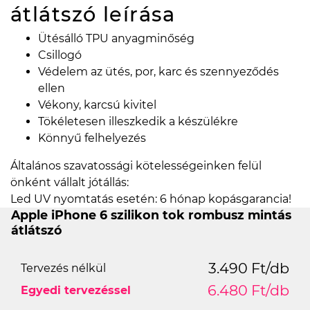
átlátszó
leírása
Ütésálló TPU anyagminőség
Csillogó
Védelem az ütés, por, karc és szennyeződés
ellen
Vékony, karcsú kivitel
Tökéletesen illeszkedik a készülékre
Könnyű felhelyezés
Általános szavatossági kötelességeinken felül
önként vállalt jótállás:
Led UV nyomtatás esetén: 6 hónap kopásgarancia!
Apple iPhone 6 szilikon tok rombusz mintás
átlátszó
3.490 Ft/db
Tervezés nélkül
6.480 Ft/db
Egyedi tervezéssel