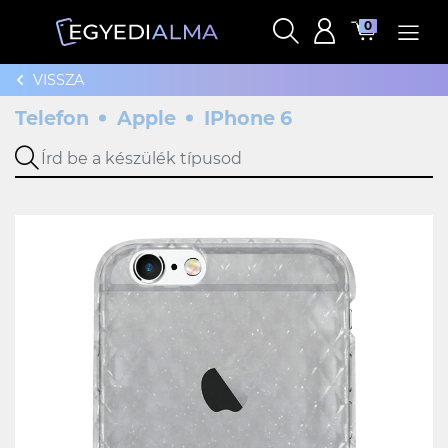
0
VISSZA
Telefon
Apple
IPhone 6