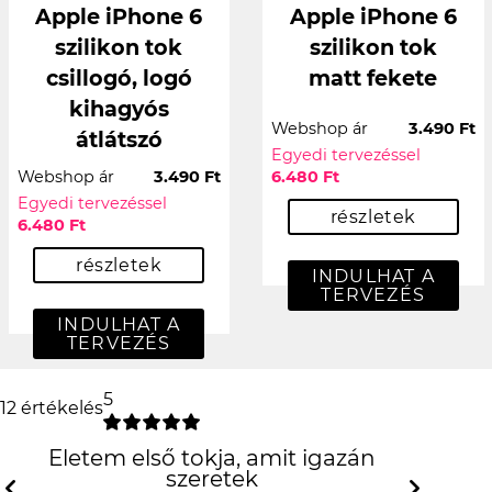
Apple iPhone 6
Apple iPhone 6
szilikon tok
szilikon tok
csillogó, logó
matt fekete
kihagyós
Webshop ár
3.490 Ft
átlátszó
Egyedi tervezéssel
Webshop ár
3.490 Ft
6.480 Ft
Egyedi tervezéssel
részletek
6.480 Ft
részletek
INDULHAT A
TERVEZÉS
INDULHAT A
TERVEZÉS
5
12 értékelés
Életem első tokja, amit igazán szeretek