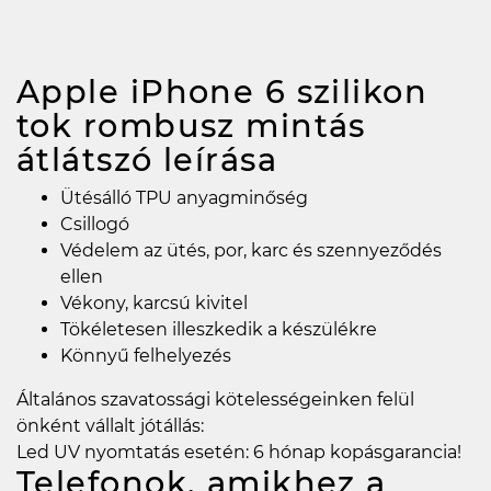
Apple iPhone 6 szilikon
tok rombusz mintás
átlátszó
leírása
Ütésálló TPU anyagminőség
Csillogó
Védelem az ütés, por, karc és szennyeződés
ellen
Vékony, karcsú kivitel
Tökéletesen illeszkedik a készülékre
Könnyű felhelyezés
Általános szavatossági kötelességeinken felül
önként vállalt jótállás:
Led UV nyomtatás esetén: 6 hónap kopásgarancia!
Telefonok, amikhez a