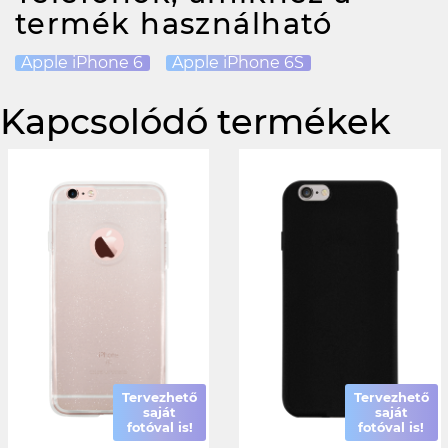
termék használható
Apple iPhone 6
Apple iPhone 6S
Kapcsolódó termékek
Tervezhető
Tervezhető
saját
saját
fotóval is!
fotóval is!