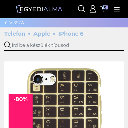
0
VISSZA
Telefon
Apple
IPhone 6
-80%