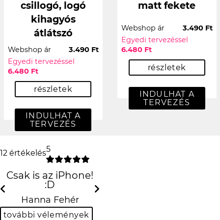
csillogó, logó
matt fekete
kihagyós
Webshop ár
3.490 Ft
átlátszó
Egyedi tervezéssel
Webshop ár
3.490 Ft
6.480 Ft
Egyedi tervezéssel
részletek
6.480 Ft
részletek
INDULHAT A
TERVEZÉS
INDULHAT A
TERVEZÉS
5
12 értékelés
Csak is az iPhone! :D
Previous
N
Hanna Fehér
további vélemények