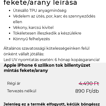
fekete/arany
leírása
Ütésálló TPU anyagminőség
Védelem az ütés, por, karc és szennyeződés
ellen
Vékony, karcsú kivitel
Tökéletesen illeszkedik a készülékre
Könnyű felhelyezés
Általános szavatossági kötelességeinken felül
önként vállalt jótállás:
Led UV nyomtatás esetén: 6 hónap kopásgarancia!
Apple iPhone 6 szilikon tok billentyűzet
mintás fekete/arany
4.490 Ft
Régi ár
890 Ft/db
Tervezés nélkül
Jelenleg ez a termék elfogyott, kérjük böngéssz