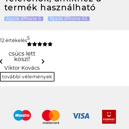
termék használható
Apple iPhone 6
Apple iPhone 6S
5
12 értékelés
csúcs lett köszi!
Previous
Ne
Viktor Kovács
további vélemények