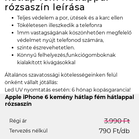
rózsaszín
leírása
Teljes védelem a por, ütések és a karc ellen
Tökéletesen illeszkedik a telefonra
1mm vastagságának köszönhetően megfelelő
védelmet nyújt telefonod számára,
szinte észrevehetetlen.
Könnyű felhelyezés,funkciógomboknak
kialakított kivágásokkal
Általános szavatossági kötelességeinken felül
önként vállalt jótállás:
Led UV nyomtatás esetén: 6 hónap kopásgarancia!
Apple iPhone 6 kemény hátlap fém hátlappal
rózsaszín
3.990 Ft
Régi ár
790 Ft/db
Tervezés nélkül