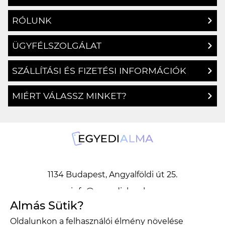
RÓLUNK
ÜGYFÉLSZOLGÁLAT
SZÁLLÍTÁSI ÉS FIZETÉSI INFORMÁCIÓK
MIÉRT VÁLASSZ MINKET?
1134 Budapest, Angyalföldi út 25.
info@egyedialma.hu
Almás Sütik?
Oldalunkon a felhasználói élmény növelése
1134 Budapest, Angyalföldi út 25.