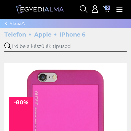
0
VISSZA
Telefon
Apple
IPhone 6
-80%