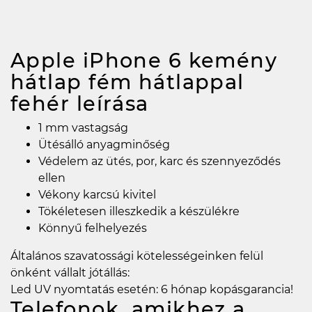
Apple iPhone 6 kemény
hátlap fém hátlappal
fehér
leírása
1 mm vastagság
Ütésálló anyagminőség
Védelem az ütés, por, karc és szennyeződés
ellen
Vékony karcsú kivitel
Tökéletesen illeszkedik a készülékre
Könnyű felhelyezés
Általános szavatossági kötelességeinken felül
önként vállalt jótállás:
Led UV nyomtatás esetén: 6 hónap kopásgarancia!
Telefonok, amikhez a