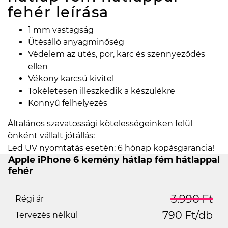
fehér
leírása
1 mm vastagság
Ütésálló anyagminőség
Védelem az ütés, por, karc és szennyeződés
ellen
Vékony karcsú kivitel
Tökéletesen illeszkedik a készülékre
Könnyű felhelyezés
Általános szavatossági kötelességeinken felül
önként vállalt jótállás:
Led UV nyomtatás esetén: 6 hónap kopásgarancia!
Apple iPhone 6 kemény hátlap fém hátlappal
fehér
3.990 Ft
Régi ár
790 Ft/db
Tervezés nélkül