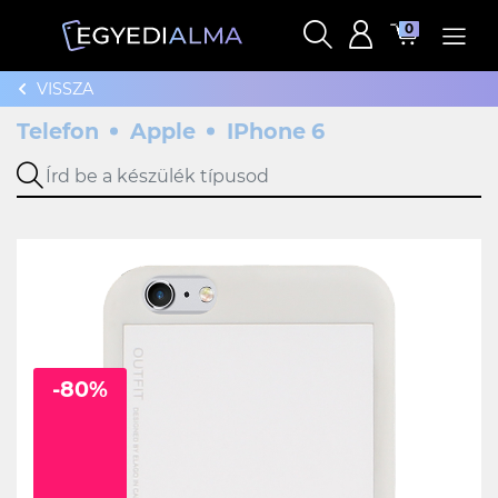
0
VISSZA
Telefon
Apple
IPhone 6
-80%