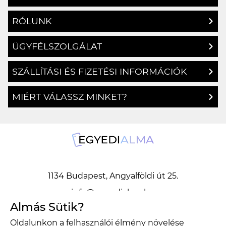
RÓLUNK
ÜGYFÉLSZOLGÁLAT
SZÁLLÍTÁSI ÉS FIZETÉSI INFORMÁCIÓK
MIÉRT VÁLASSZ MINKET?
1134 Budapest, Angyalföldi út 25.
info@egyedialma.hu
Almás Sütik?
Oldalunkon a felhasználói élmény növelése
1134 Budapest, Angyalföldi út 25.