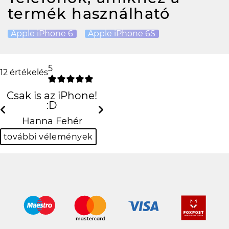
termék használható
Apple iPhone 6
Apple iPhone 6S
5
12 értékelés
Csak is az iPhone!
:D
Previous
Next
Hanna Fehér
további vélemények