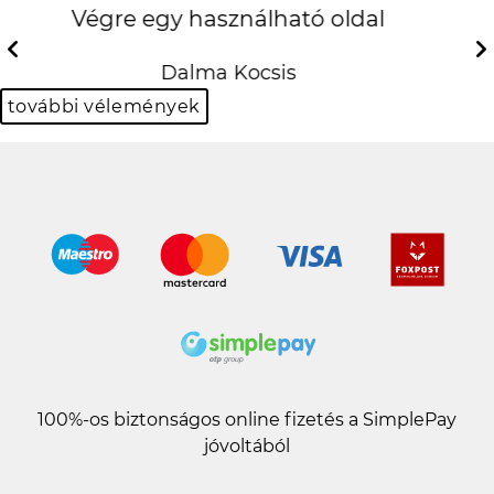
Ma jött meg a tokom és egyszer
fantasztikus! :D KÖSZI EGYEDIAL
Previous
N
Krisztián Bulgur
további vélemények
100%-os biztonságos online fizetés a SimplePay
jóvoltából