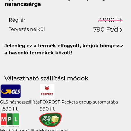
narancssárga
3.990 Ft
Régi ár
790 Ft/db
Tervezés nélkül
Jelenleg ez a termék elfogyott, kérjük böngéssz
a hasonló termékek között!
Választható szállítási módok
GLS házhozszállítás
FOXPOST-Packeta group automatába
1.890 Ft
990 Ft
Mpl házhozszállítás
Mpl postapont