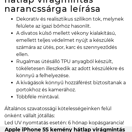
narancssárga
leírása
Dekoratív és realisztikus szilikon tok, melynek
felülete az igazi bőrhöz hasonlít.
A divatos külső mellett vékony kialakítású,
emellett teljes védelmet nyújt a készülék
számára az ütés, por, karc és szennyeződés
ellen.
Rugalmas ütésálló TPU anyagból készült,
tökéletesen illeszkedik az adott készülékre és
könnyű a felhelyezése.
A kivágások könnyű hozzáférést biztosítanak a
portokhoz és kamerához.
Többféle mintával.
Általános szavatossági kötelességeinken felül
önként vállalt jótállás:
Led UV nyomtatás esetén: 6 hónap kopásgarancia!
Apple iPhone 5S kemény hátlap virágmintás