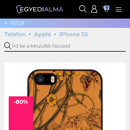
0
VISSZA
Telefon
Apple
IPhone 5S
-80%