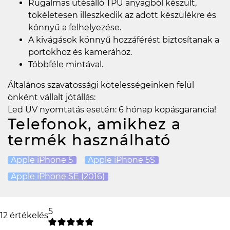
Rugalmas ütésálló TPU anyagból készült,
tökéletesen illeszkedik az adott készülékre és
könnyű a felhelyezése.
A kivágások könnyű hozzáférést biztosítanak a
portokhoz és kamerához.
Többféle mintával.
Általános szavatossági kötelességeinken felül
önként vállalt jótállás:
Led UV nyomtatás esetén: 6 hónap kopásgarancia!
Telefonok, amikhez a
termék használható
Apple iPhone 5
Apple iPhone 5S
Apple iPhone SE (2016)
5
12 értékelés