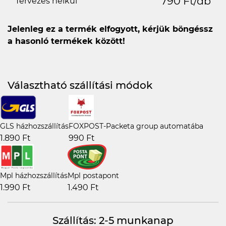
790 Ft/db
Tervezés nélkül
Jelenleg ez a termék elfogyott, kérjük böngéssz
a hasonló termékek között!
Választható szállítási módok
GLS házhozszállítás
FOXPOST-Packeta group automatába
1.890 Ft
990 Ft
Mpl házhozszállítás
Mpl postapont
1.990 Ft
1.490 Ft
Szállítás: 2-5 munkanap