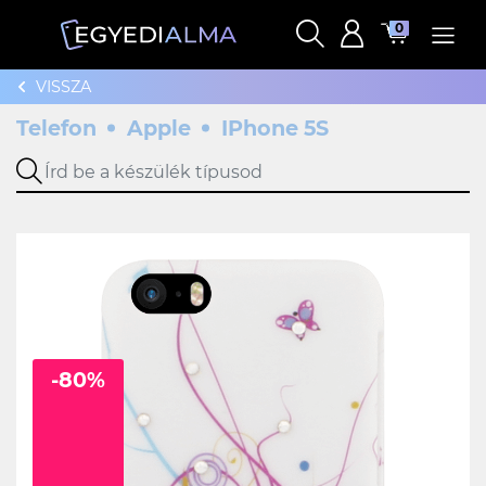
0
VISSZA
Telefon
Apple
IPhone 5S
-80%