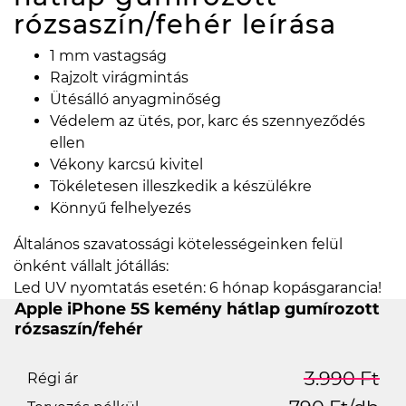
rózsaszín/fehér
leírása
1 mm vastagság
Rajzolt virágmintás
Ütésálló anyagminőség
Védelem az ütés, por, karc és szennyeződés
ellen
Vékony karcsú kivitel
Tökéletesen illeszkedik a készülékre
Könnyű felhelyezés
Általános szavatossági kötelességeinken felül
önként vállalt jótállás:
Led UV nyomtatás esetén: 6 hónap kopásgarancia!
Apple iPhone 5S kemény hátlap gumírozott
rózsaszín/fehér
3.990 Ft
Régi ár