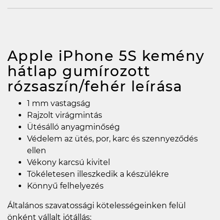
Apple iPhone 5S kemény
hátlap gumírozott
rózsaszín/fehér
leírása
1 mm vastagság
Rajzolt virágmintás
Ütésálló anyagminőség
Védelem az ütés, por, karc és szennyeződés
ellen
Vékony karcsú kivitel
Tökéletesen illeszkedik a készülékre
Könnyű felhelyezés
Általános szavatossági kötelességeinken felül
önként vállalt jótállás: