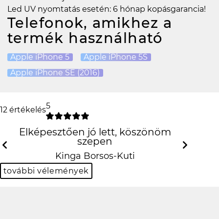
Led UV nyomtatás esetén: 6 hónap kopásgarancia!
Telefonok, amikhez a
termék használható
Apple iPhone 5
Apple iPhone 5S
Apple iPhone SE (2016)
5
12 értékelés
Elképesztően jó lett, köszönöm
szepen
Previous
Next
Kinga Borsos-Kuti
további vélemények