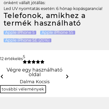
önként vállalt jótállás:
Led UV nyomtatás esetén: 6 hónap kopásgarancia!
Telefonok, amikhez a
termék használható
Apple iPhone 5
Apple iPhone 5S
Apple iPhone SE (2016)
5
12 értékelés
Végre egy használható
oldal
Previous
Next
Dalma Kocsis
további vélemények