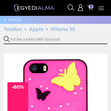
0
VISSZA
Telefon
Apple
IPhone 5S
-80%