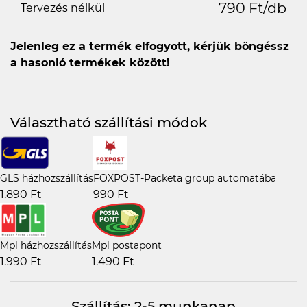
790 Ft/db
Tervezés nélkül
Jelenleg ez a termék elfogyott, kérjük böngéssz
a hasonló termékek között!
Választható szállítási módok
GLS házhozszállítás
FOXPOST-Packeta group automatába
1.890 Ft
990 Ft
Mpl házhozszállítás
Mpl postapont
1.990 Ft
1.490 Ft
Szállítás: 2-5 munkanap