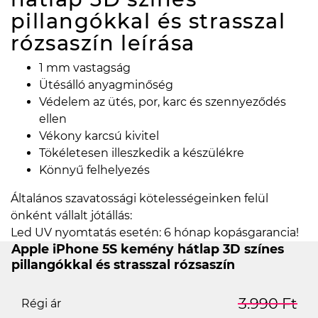
pillangókkal és strasszal
rózsaszín
leírása
1 mm vastagság
Ütésálló anyagminőség
Védelem az ütés, por, karc és szennyeződés
ellen
Vékony karcsú kivitel
Tökéletesen illeszkedik a készülékre
Könnyű felhelyezés
Általános szavatossági kötelességeinken felül
önként vállalt jótállás:
Led UV nyomtatás esetén: 6 hónap kopásgarancia!
Apple iPhone 5S kemény hátlap 3D színes
pillangókkal és strasszal rózsaszín
3.990 Ft
Régi ár