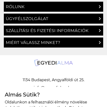
RÓLUNK
ÜGYFÉLSZOLGÁLAT
SZÁLLÍTÁSI ÉS FIZETÉSI INFORMÁCIÓK
MIÉRT VÁLASSZ MINKET?
1134 Budapest, Angyalföldi út 25.
info@egyedialma.hu
Almás Sütik?
Oldalunkon a felhasználói élmény növelése
1134 Budapest, Angyalföldi út 25.