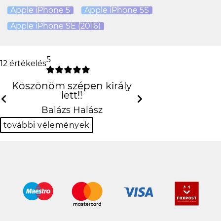
Apple iPhone 5
Apple iPhone 5S
Apple iPhone SE (2016)
5
12 értékelés
Köszönöm szépen király lett!!
Previous
N
Balázs Halász
további vélemények