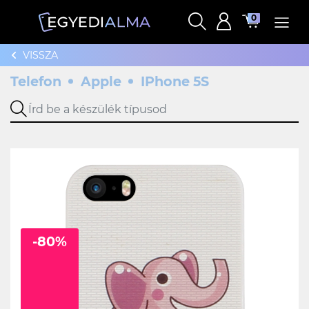
0
VISSZA
Telefon
Apple
IPhone 5S
-80%