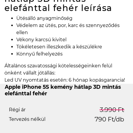
elefánttal fehér
leírása
Ütésálló anyagminőség
Védelem az ütés, por, karc és szennyeződés
ellen
Vékony karcsú kivitel
Tökéletesen illeszkedik a készülékre
Könnyű felhelyezés
Általános szavatossági kötelességeinken felül
önként vállalt jótállás:
Led UV nyomtatás esetén: 6 hónap kopásgarancia!
Apple iPhone 5S kemény hátlap 3D mintás
elefánttal fehér
3.990 Ft
Régi ár
790 Ft/db
Tervezés nélkül