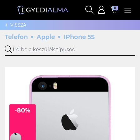
0
VISSZA
Telefon
Apple
IPhone 5S
-80%