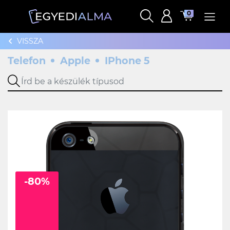
0
VISSZA
Telefon
Apple
IPhone 5
-80%