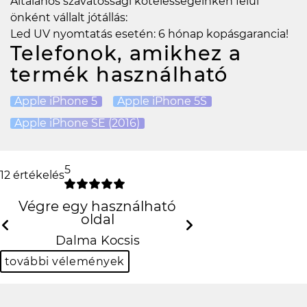
Általános szavatossági kötelességeinken felül
önként vállalt jótállás:
Led UV nyomtatás esetén: 6 hónap kopásgarancia!
Telefonok, amikhez a
termék használható
Apple iPhone 5
Apple iPhone 5S
Apple iPhone SE (2016)
5
12 értékelés
Végre egy használható oldal
Previous
N
Dalma Kocsis
további vélemények