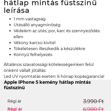
hátlap mintás füstszínű
leírása
1 mm vastagság
Ütésálló anyagminőség
Védelem az ütés, por, karc és szennyeződés
ellen
Vékony karcsú kivitel
Tökéletesen illeszkedik a készülékre
Könnyű felhelyezés
Általános szavatossági kötelességeinken felül
önként vállalt jótállás:
Led UV nyomtatás esetén: 6 hónap kopásgarancia!
Apple iPhone 5 kemény hátlap mintás
füstszínű
3.990 Ft
Régi ár
6.980 Ft
Régi ár