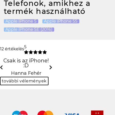
Telefonok, amikhez a
termék használható
Apple iPhone 5
Apple iPhone 5S
Apple iPhone SE (2016)
5
12 értékelés
Csak is az iPhone! :D
Previous
N
Hanna Fehér
további vélemények