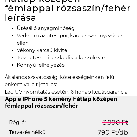
fémlappal rózsaszín/fehér
leírása
Ütésálló anyagminőség
Védelem az ütés, por, karc és szennyeződés
ellen
Vékony karcsú kivitel
Tökéletesen illeszkedik a készülékre
Könnyű felhelyezés
Általános szavatossági kötelességeinken felül
önként vállalt jótállás:
Led UV nyomtatás esetén: 6 hónap kopásgarancia!
Apple iPhone 5 kemény hátlap középen
fémlappal rózsaszín/fehér
3.990 Ft
Régi ár
790 Ft/db
Tervezés nélkül