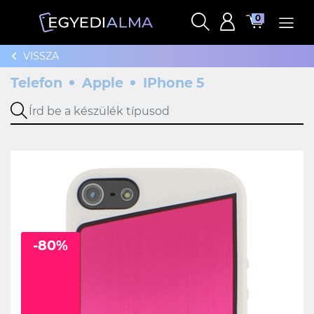
0
VISSZA
Telefon
Apple
IPhone 5
-80%