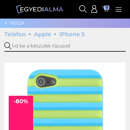
0
VISSZA
Telefon
Apple
IPhone 5
-80%