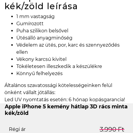
kék/zöld
leírása
1 mm vastagság
Gumírozott
Puha szilikon belsővel
Ütésálló anyagminőség
Védelem az ütés, por, karc és szennyeződés
ellen
Vékony karcsú kivitel
Tökéletesen illeszkedik a készülékre
Könnyű felhelyezés
Általános szavatossági kötelességeinken felül
önként vállalt jótállás:
Led UV nyomtatás esetén: 6 hónap kopásgarancia!
Apple iPhone 5 kemény hátlap 3D rács minta
kék/zöld
3.990 Ft
Régi ár