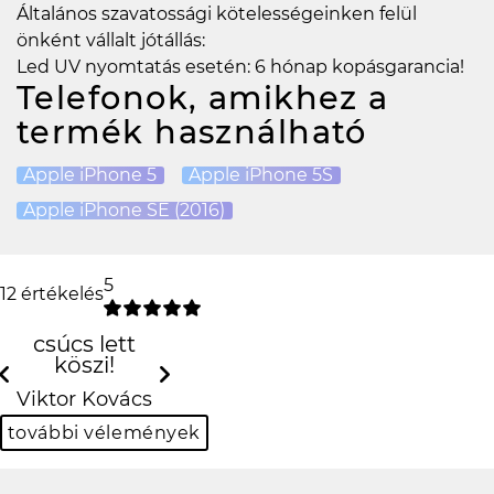
Általános szavatossági kötelességeinken felül
önként vállalt jótállás:
Led UV nyomtatás esetén: 6 hónap kopásgarancia!
Telefonok, amikhez a
termék használható
Apple iPhone 5
Apple iPhone 5S
Apple iPhone SE (2016)
5
12 értékelés
csúcs lett
köszi!
Previous
Next
Viktor Kovács
további vélemények