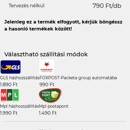
790 Ft/db
Tervezés nélkül
Jelenleg ez a termék elfogyott, kérjük böngéssz
a hasonló termékek között!
Választható szállítási módok
GLS házhozszállítás
FOXPOST-Packeta group automatába
1.890 Ft
990 Ft
Mpl házhozszállítás
Mpl postapont
1.990 Ft
1.490 Ft