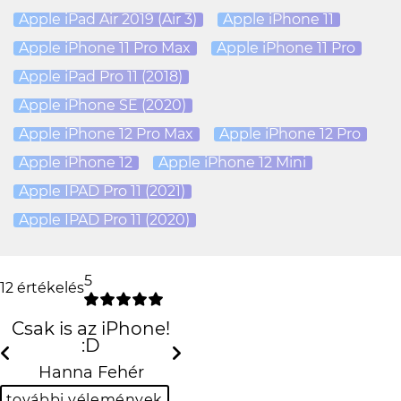
Apple iPad Air 2019 (Air 3)
Apple iPhone 11
Apple iPhone 11 Pro Max
Apple iPhone 11 Pro
Apple iPad Pro 11 (2018)
Apple iPhone SE (2020)
Apple iPhone 12 Pro Max
Apple iPhone 12 Pro
Apple iPhone 12
Apple iPhone 12 Mini
Apple IPAD Pro 11 (2021)
Apple IPAD Pro 11 (2020)
5
12 értékelés
Csak is az iPhone!
:D
Previous
Next
Hanna Fehér
további vélemények